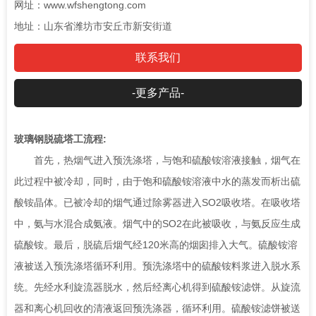
网址：www.wfshengtong.com
地址：山东省潍坊市安丘市新安街道
联系我们
-更多产品-
玻璃钢脱硫塔工流程:
首先，热烟气进入预洗涤塔，与饱和硫酸铵溶液接触，烟气在
此过程中被冷却，同时，由于饱和硫酸铵溶液中水的蒸发而析出硫
酸铵晶体。已被冷却的烟气通过除雾器进入SO2吸收塔。在吸收塔
中，氨与水混合成氨液。烟气中的SO2在此被吸收，与氨反应生成
硫酸铵。最后，脱硫后烟气经120米高的烟囱排入大气。硫酸铵溶
液被送入预洗涤塔循环利用。预洗涤塔中的硫酸铵料浆进入脱水系
统。先经水利旋流器脱水，然后经离心机得到硫酸铵滤饼。从旋流
器和离心机回收的清液返回预洗涤器，循环利用。硫酸铵滤饼被送