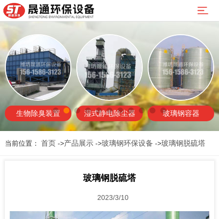
网
站
公
首
司
产
页
简
品
新
介
展
闻
案
生物除臭装置
湿式静电除尘器
玻璃钢容器
示
中
例
资
首页
产品展示
玻璃钢环保设备
玻璃钢脱硫塔
当前位置：
->
->
->
心
展
质
售
示
荣
后
联
玻璃钢脱硫塔
誉
服
系
2023/3/10
务
我